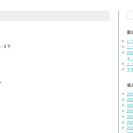
検索
最
ピ
います
ニ
2
す
ニ
下
us
過
20
20
20
20
20
20
20