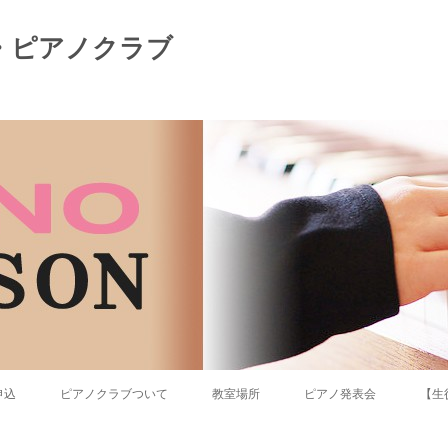
・ピアノクラブ
コンテンツへ移動
申込
ピアノクラブついて
教室場所
ピアノ発表会
【生