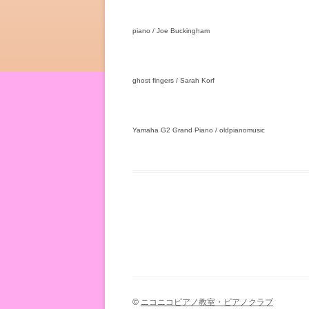
piano / Joe Buckingham
ghost fingers / Sarah Korf
Yamaha G2 Grand Piano / oldpianomusic
©
ニコニコピアノ教室・ピアノクラブ